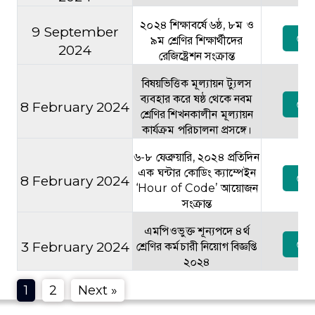
২০২৪ শিক্ষাবর্ষে ৬ষ্ঠ, ৮ম ও
9 September
দেখু
৯ম শ্রেণির শিক্ষার্থীদের
2024
রেজিষ্ট্রেশন সংক্রান্ত
বিষয়ভিত্তিক মূল্যায়ন ট্যুলস
ব্যবহার করে ষষ্ঠ থেকে নবম
দেখু
8 February 2024
শ্রেণির শিখনকালীন মূল্যায়ন
কার্যক্রম পরিচালনা প্রসঙ্গে।
৬-৮ ফেব্রুয়ারি, ২০২৪ প্রতিদিন
এক ঘন্টার কোডিং ক্যাম্পেইন
দেখু
8 February 2024
‘Hour of Code’ আয়োজন
সংক্রান্ত
এমপিওভুক্ত শূন্যপদে ৪র্থ
দেখু
3 February 2024
শ্রেণির কর্মচারী নিয়োগ বিজ্ঞপ্তি
২০২৪
1
2
Next »