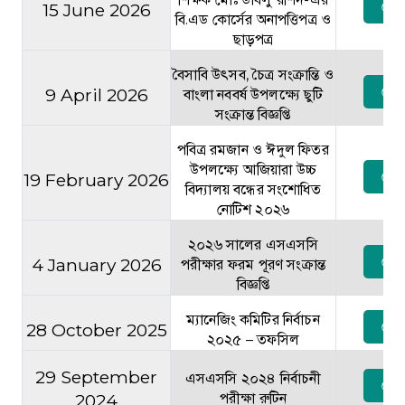
দেখু
15 June 2026
বি.এড কোর্সের অনাপত্তিপত্র ও
ছাড়পত্র
বৈসাবি উৎসব, চৈত্র সংক্রান্তি ও
দেখু
9 April 2026
বাংলা নববর্ষ উপলক্ষ্যে ছুটি
সংক্রান্ত বিজ্ঞপ্তি
পবিত্র রমজান ও ঈদুল ফিতর
উপলক্ষ্যে আজিয়ারা উচ্চ
দেখু
19 February 2026
বিদ্যালয় বন্ধের সংশোধিত
নোটিশ ২০২৬
২০২৬ সালের এসএসসি
দেখু
4 January 2026
পরীক্ষার ফরম পূরণ সংক্রান্ত
বিজ্ঞপ্তি
ম্যানেজিং কমিটির নির্বাচন
দেখু
28 October 2025
২০২৫ – তফসিল
29 September
এসএসসি ২০২৪ নির্বাচনী
দেখু
2024
পরীক্ষা রুটিন