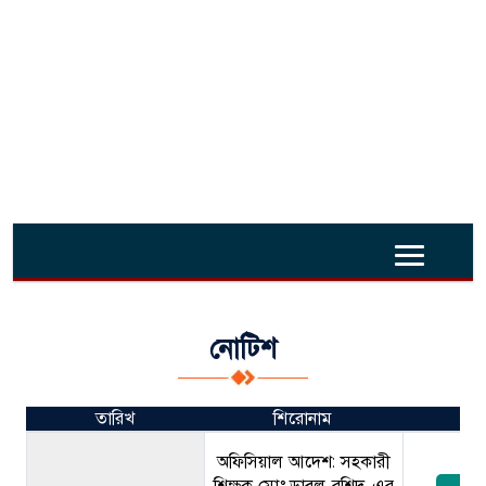
নোটিশ
তারিখ
শিরোনাম
দ
অফিসিয়াল আদেশ: সহকারী
শিক্ষক মোঃ ডাবলু রশিদ-এর