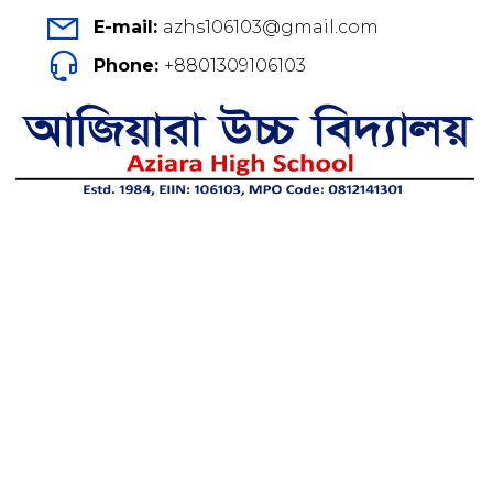
E-mail:
azhs106103@gmail.com
Phone:
+8801309106103