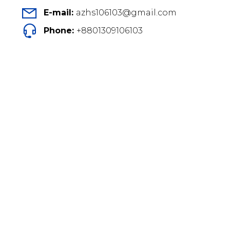
E-mail:
azhs106103@gmail.com
Phone:
+8801309106103