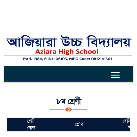
৮ম শ্রেণী
শ্রেণি
রেজিষ্ট্র
শ্রেণি
রোল
নম্বর