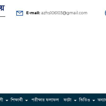
E-mail:
azhs106103@gmail.com
লী
শিক্ষার্থী
পরীক্ষার ফলাফল
ফটো
ভিডিও
অন্যান