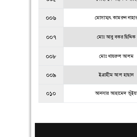
০০৬
মোসাম্মৎ কামরুন নাহা
০০৭
মোঃ আবু বকর ছিদ্দিক
০০৮
মোঃ খায়রুল আলম
০০৯
ইব্রাহীম আল হাছান
০১০
আনসার আহামেদ ভূঁইয়