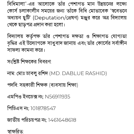
বিধিমালা”-এর আলোকে তাঁর পেশাগত মান উন্নয়নের লক্ষ্যে
কোর্স চলাকালীন সময়ের জন্য তাঁকে বিধি মোতাবেক
‘স্ববেতনে
অধ্যয়ন ছুটি’ (Deputation/প্রেষণ)
মঞ্জুর করে অত্র বিদ্যালয়
থেকে ছাড়পত্র প্রদান করা হলো।
বিদ্যালয় কর্তৃপক্ষ তাঁর পেশাগত দক্ষতা ও শিক্ষাগত যোগ্যতা
বৃদ্ধির এই উদ্যোগকে সাধুবাদ জানায় এবং তাঁর কোর্সের সর্বাঙ্গীন
সাফল্য কামনা করে।
সংশ্লিষ্ট শিক্ষকের বিবরণ:
নাম:
মোঃ ডাবলু রশিদ (MD. DABLUE RASHID)
পদবি:
সহকারী শিক্ষক (ব্যবসায় শিক্ষা)
এমপিও ইনডেক্স নং:
N56911935
পিডিএস নং:
101878547
জাতীয় পরিচয়পত্র নং:
1461648618
স্বাক্ষরিত: