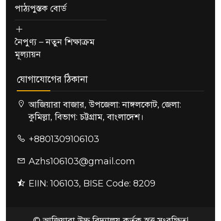
পাঠ্যপুস্তক বোর্ড
নৈপুণ্য – নতুন শিক্ষাক্রম
মূল্যায়ন
যোগাযোগের ঠিকানা
আজিয়ারা বাজার, উপজেলা: নাঙ্গলকোট, জেলা:
কুমিল্লা, বিভাগ: চট্টগ্রাম, বাংলাদেশ।
+8801309106103
Azhs106103@gmail.com
EIIN: 106103, BISE Code: 8209
© আজিয়ারা উচ্চ বিদ্যালয় কর্তৃক স্বত্ত্ব সংরক্ষিত!