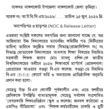
ডাকঘর: নাঙ্গলকোট, উপজেলা: নাঙ্গলকোট, জেলা: কুমিল্লা।
স্মারক নং:
আ.উ.বি/বি.এড/২০২৬/………..
তারিখ:
১৫ জুন, ২০২৬ খ্রি.
অনাপত্তিপত্র ও ছাড়পত্র (NOC & Release Letter)
এতদ্বারা সংশ্লিষ্ট সকলের অবগতির জন্য জানানো যাচ্ছে যে, অত্র
আজিয়ারা উচ্চ বিদ্যালয়ের ম্যানেজিং কমিটির গত [মিটিংয়ের
তারিখ] তারিখে অনুষ্ঠিত সভার [সিদ্ধান্ত/রেজোলিউশন নং] নং
সিদ্ধান্ত মোতাবেক বিদ্যালয়ের ‘ব্যবসায় শিক্ষা’ বিষয়ের নিয়মিত
সহকারী শিক্ষক
জনাব মোঃ ডাবলু রশিদ
-কে জাতীয়
বিশ্ববিদ্যালয়ের অধীনে ২০২৬ শিক্ষাবর্ষে মাস্টার্স (প্রফেশনাল)
প্রোগ্রামের আওতায়
বগুড়া বি.এড কলেজ, বগুড়া
-তে নিয়মিত
বি.এড (B.Ed) কোর্সে ভর্তি ও অধ্যয়নের প্রাতিষ্ঠানিক অনুমতি
প্রদান করা হলো।
যেহেতু উক্ত বি.এড কোর্সটি পূর্ণকালীন এবং এতে স্বশরীরে
শ্রেণিকক্ষে উপস্থিতি বাধ্যতামূলক, সেহেতু সর্বশেষ সংশোধিত
“বেসরকারি শিক্ষাপ্রতিষ্ঠান (স্কুল ও কলেজ) জনবল কাঠামো ও
এমপিও নীতিমালা” এবং “শিক্ষক-কর্মচারীদের চাকরি ও ছুটি