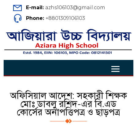
E-mail:
azhs106103@gmail.com
Phone:
+8801309106103
অফিসিয়াল আদেশ: সহকারী শিক্ষক
মোঃ ডাবলু রশিদ-এর বি.এড
কোর্সের অনাপত্তিপত্র ও ছাড়পত্র