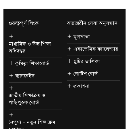
গুরুত্বপূর্ণ লিংক
অভ্যন্তরীন সেবা অনুসন্ধান
মূলপাতা
মাধ্যমিক ও উচ্চ শিক্ষা
একাডেমিক ক্যালেন্ডার
অধিদপ্তর
ছুটির তালিকা
কুমিল্লা শিক্ষাবোর্ড
নোটিশ বোর্ড
ব্যানবেইস
প্রকাশনা
জাতীয় শিক্ষাক্রম ও
পাঠ্যপুস্তক বোর্ড
নৈপুণ্য – নতুন শিক্ষাক্রম