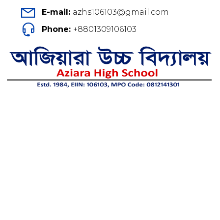
E-mail:
azhs106103@gmail.com
Phone:
+8801309106103