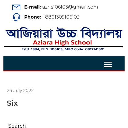
E-mail:
azhs106103@gmail.com
Phone:
+8801309106103
24 July 2022
Six
Search