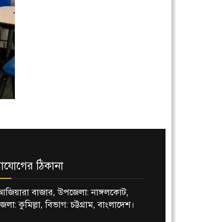
াযোগের ঠিকানা
আজিয়ারা বাজার, উপজেলা: নাঙ্গলকোট,
জেলা: কুমিল্লা, বিভাগ: চট্টগ্রাম, বাংলাদেশ।