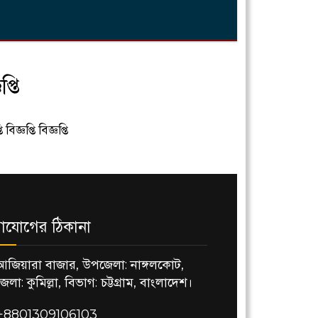
প্তি
বিজ্ঞপ্তি বিজ্ঞপ্তি
াযোগের ঠিকানা
আজিয়ারা বাজার, উপজেলা: নাঙ্গলকোট,
জেলা: কুমিল্লা, বিভাগ: চট্টগ্রাম, বাংলাদেশ।
+8801309106103