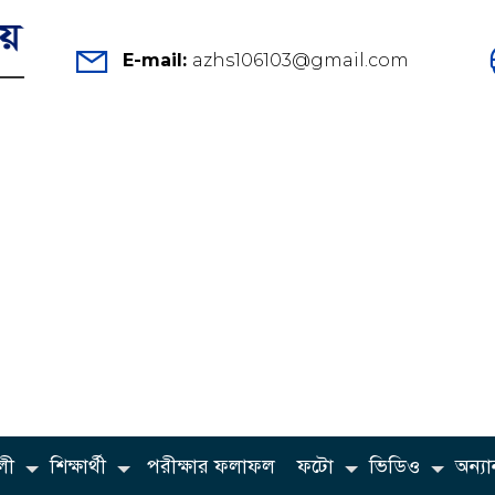
E-mail:
azhs106103@gmail.com
লী
শিক্ষার্থী
পরীক্ষার ফলাফল
ফটো
ভিডিও
অন্যান