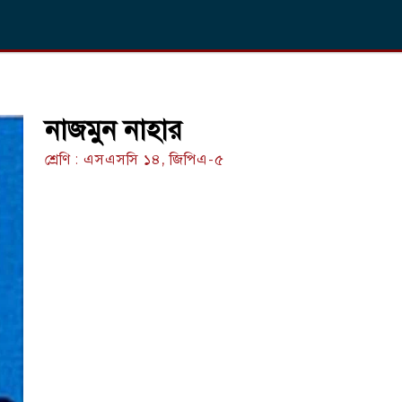
নাজমুন নাহার
শ্রেণি : এসএসসি ১৪, জিপিএ-৫