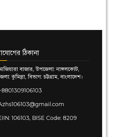
াযোগের ঠিকানা
আজিয়ারা বাজার, উপজেলা: নাঙ্গলকোট,
জেলা: কুমিল্লা, বিভাগ: চট্টগ্রাম, বাংলাদেশ।
+8801309106103
Azhs106103@gmail.com
EIIN: 106103, BISE Code: 8209