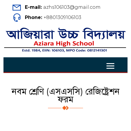
E-mail:
azhs106103@gmail.com
Phone:
+8801309106103
নবম শ্রেণি (এসএসসি) রেজিষ্ট্রেশন
ফরম