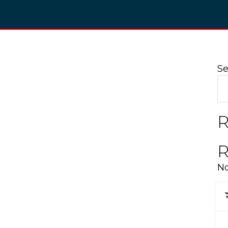
Se
R
R
No