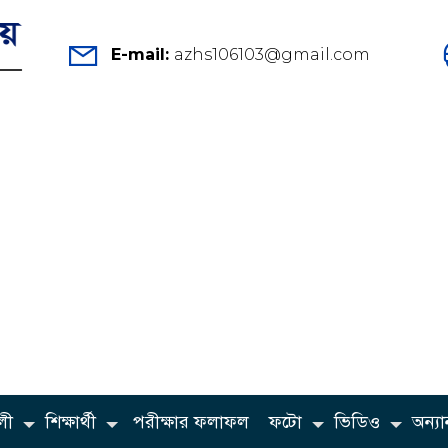
E-mail:
azhs106103@gmail.com
লী
শিক্ষার্থী
পরীক্ষার ফলাফল
ফটো
ভিডিও
অন্যান