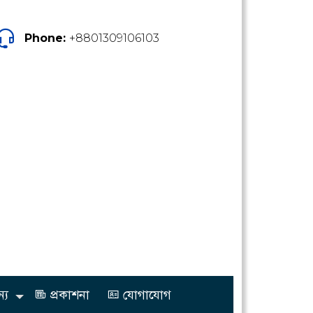
Phone:
+8801309106103
্য
প্রকাশনা
যোগাযোগ