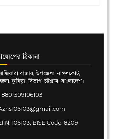
াযোগের ঠিকানা
আজিয়ারা বাজার, উপজেলা: নাঙ্গলকোট,
জেলা: কুমিল্লা, বিভাগ: চট্টগ্রাম, বাংলাদেশ।
+8801309106103
Azhs106103@gmail.com
EIIN: 106103, BISE Code: 8209