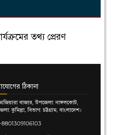
্যক্রমের তথ্য প্রেরণ
াযোগের ঠিকানা
আজিয়ারা বাজার, উপজেলা: নাঙ্গলকোট,
জেলা: কুমিল্লা, বিভাগ: চট্টগ্রাম, বাংলাদেশ।
+8801309106103